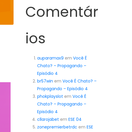
Comentár
ios
auparamax9
em
Você É
Chato? – Propagando –
Episódio 4
br57win
em
Você É Chato? –
Propagando – Episódio 4
phokplayslot
em
Você É
Chato? – Propagando –
Episódio 4
cllarojabet
em
ESE 04
zonepremierbetrdc
em
ESE