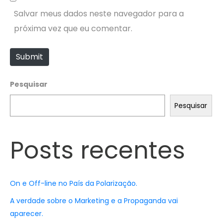
b
l
Salvar meus dados neste navegador para a
s
*
próxima vez que eu comentar.
i
t
Submit
e
Pesquisar
Pesquisar
Posts recentes
On e Off-line no País da Polarização.
A verdade sobre o Marketing e a Propaganda vai
aparecer.