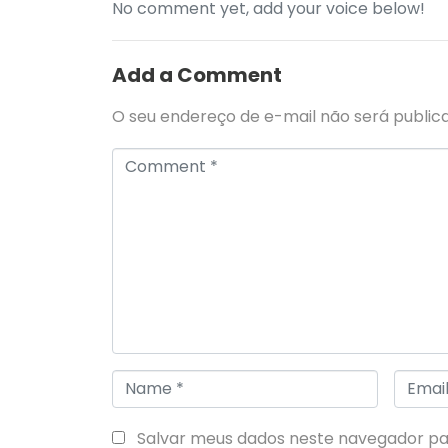
No comment yet, add your voice below!
Add a Comment
O seu endereço de e-mail não será public
C
o
m
m
e
n
t
*
N
E
a
m
Salvar meus dados neste navegador pa
m
a