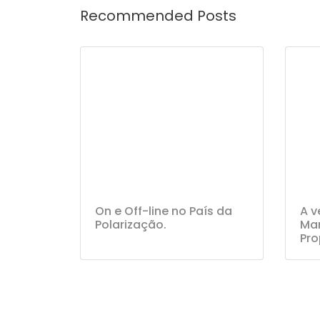
Recommended Posts
On e Off-line no País da
A v
Polarização.
Mar
Pro