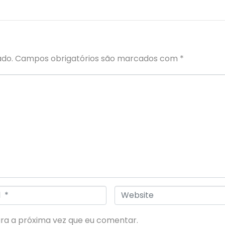
ado.
Campos obrigatórios são marcados com
*
W
e
ra a próxima vez que eu comentar.
b