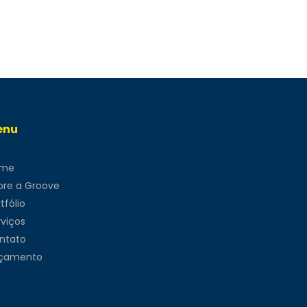
enu
ome
bre a Groove
tfólio
rviços
ntato
çamento