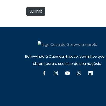
e
i
Submit
*
l
*
Bem-vindo à Casa da Groove, caminhos que 
abrem para o sucesso do seu negócio.